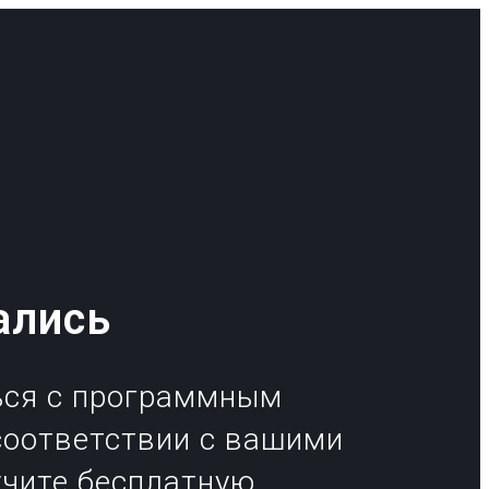
ались
ься с программным
соответствии с вашими
учите бесплатную