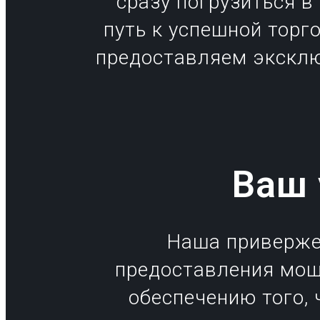
сразу погрузиться в
путь к успешной торг
предоставляем эксклю
Ваш 
Наша приверже
предоставления мощ
обеспечению того, 