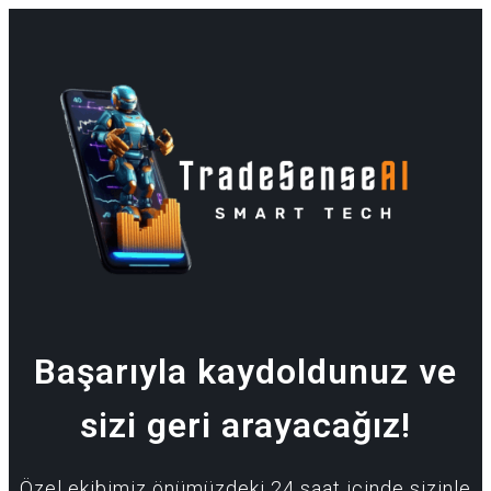
Başarıyla kaydoldunuz ve
sizi geri arayacağız!
Özel ekibimiz önümüzdeki 24 saat içinde sizinle