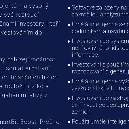
ojektů má vysoký
Software založený na 
pokročilou analýzu tr
y své rostoucí
ěnami investory, kteří
Umělá inteligence se 
podmínkám a navrhuje n
nvestováním do
Investování do systém
není ovlivněno lidskou
informace.
ěny nabízejí možnost
Investování s použitím 
. Jsou alternativní
rozhodování a generuj
ích finančních trzích.
Umělá inteligence vyža
rozložit riziko a
zvyšuje efektivitu inve
gativními vlivy v
Investování do nástro
činí investice dostupn
zemích.
Použití umělé intelige
artBit Boost. Proč je