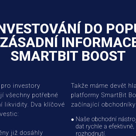
NVESTOVÁNÍ DO PO
ZÁSADNÍ INFORMAC
SMARTBIT BOOST
 pro investory
Takže máme devět hlav
jí všechny potřebné
platformy SmartBit B
 likvidity. Dva klíčové
začínající obchodníky
vestic:
Naše obchodní nástro
dat rychle a efektivně
ěny již dosáhly
rozhodnutí.