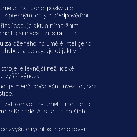
umělé inteligenci poskytuje
hu s přesnými daty a předpověďmi.
přizpůsobuje aktuálním tržním
ejlepší investiční strategie.
u založeného na umělé inteligenci
 chybou a poskytuje objektivní
stroje je levnější než lidské
e vyšší výnosy.
duje menší počáteční investici, což
stice.
jů založených na umělé inteligenci
ými v Kanadě, Austrálii a dalších
nce zvyšuje rychlost rozhodování.