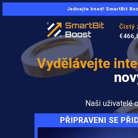
Jednejte hned! SmartBit Boo
Čistý 
€466,
Vydělávejte int
no
Naši uživatelé 
PŘIPRAVENI SE PŘI