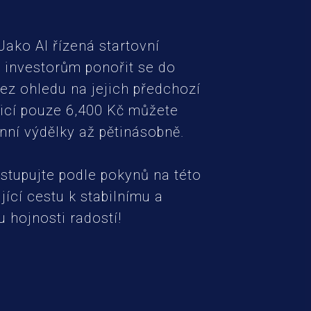
Jako AI řízená startovní
investorům ponořit se do
bez ohledu na jejich předchozí
ticí pouze 6,400 Kč můžete
enní výdělky až pětinásobně.
ostupujte podle pokynů na této
jící cestu k stabilnímu a
 hojnosti radostí!