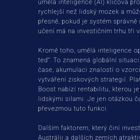
umělá inteligence (AI) klíčová pro 
rychlejší než lidský mozek a můž
přesně, pokud je systém správně 
učení má na investičním trhu tři
Kromě toho, umělá inteligence op
teď“. To znamená globální situac
čase, akumulaci znalostí o vzorc
vytváření ziskových strategií. Pl
Boost nabízí rentabilitu, kterou 
lidskými silami. Je jen otázkou č
převezmou tuto funkci.
Dalším faktorem, který činí inves
Austrálii a dalších zemích atrakti