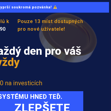
 vyprší soukromá pozvánka!
lů k
Pouze 13 míst dostupných
090
pro nové uživatele!
ždý den pro váš
vždy
0 na investicích
 SYSTÉMU HNED TEĎ.
ZLEPŠETE