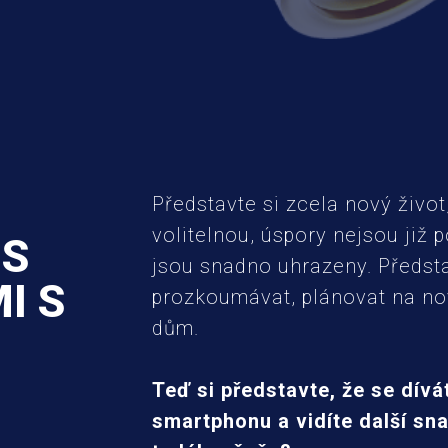
Představte si zcela nový život
volitelnou, úspory nejsou již 
 S
jsou snadno uhrazeny. Předst
I S
prozkoumávat, plánovat na no
dům.
Teď si představte, že se dív
smartphonu a vidíte další sn