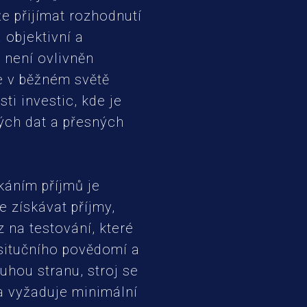
e přijímat rozhodnutí
 objektivní a
 není ovlivněn
e v běžném světě
ti investic, kde je
ých dat a přesných
káním příjmů je
e získávat příjmy,
 na testování, které
situčního povědomí a
uhou stranu, stroj se
a vyžaduje minimální