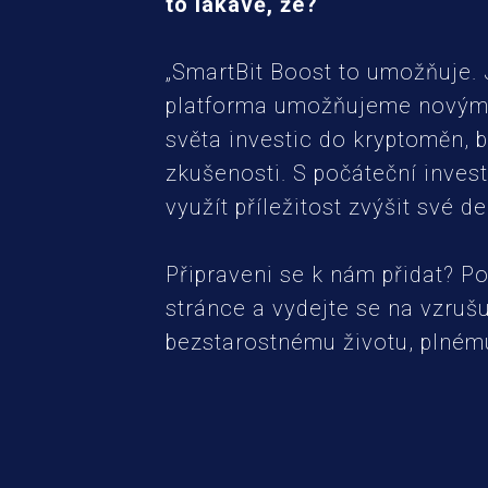
to lákavě, že?
„SmartBit Boost to umožňuje. 
platforma umožňujeme novým 
světa investic do kryptoměn, 
zkušenosti. S počáteční inves
využít příležitost zvýšit své d
Připraveni se k nám přidat? P
stránce a vydejte se na vzrušu
bezstarostnému životu, plnému