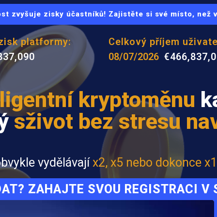
st zvyšuje zisky účastníků! Zajistěte si své místo, než
zisk platformy:
Celkový příjem uživate
837,090
08/07/2026
€466,837,
eligentní kryptoměnu
ka
vý
sživot bez stresu na
obvykle vydělávají
x2, x5 nebo dokonce x1
DAT? ZAHAJTE SVOU REGISTRACI V