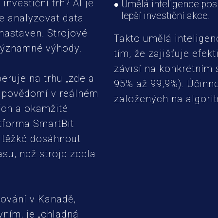
investiční trh? AI je
Umělá inteligence pos
lepší investiční akce.
e analyzovat data
nastaven. Strojové
Takto umělá inteligen
 významné výhody.
tím, že zajišťuje efek
závisí na konkrétním 
eruje na trhu „zde a
95% až 99,9%). Účinn
i povědomí v reálném
založených na algori
ích a okamžité
atforma SmartBit
je těžké dosáhnout
asu, než stroje zcela
tování v Kanadě,
vním, je „chladná