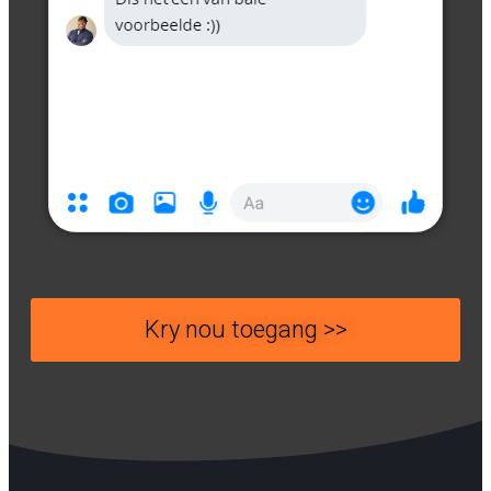
Kry nou toegang >>