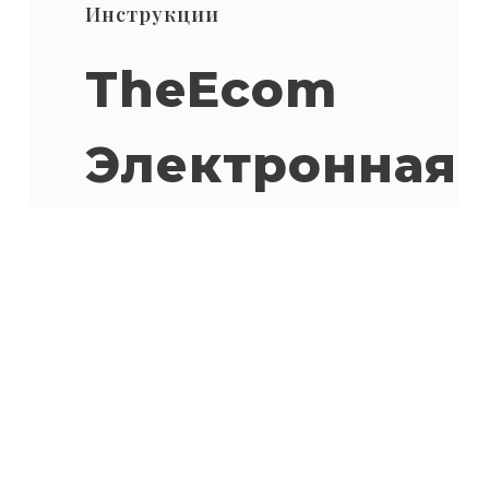
Инструкции
TheEcom
Электронная
Книга.
Я создал электронную книгу,
которая поможет вам
продавать любой интернет-
продукт в Интернете, получая
при этом отличные
результаты в отношении