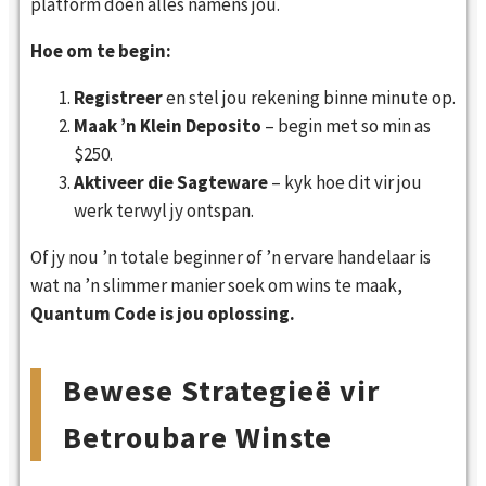
platform doen alles namens jou.
Hoe om te begin:
Registreer
en stel jou rekening binne minute op.
Maak ’n Klein Deposito
– begin met so min as
$250.
Aktiveer die Sagteware
– kyk hoe dit vir jou
werk terwyl jy ontspan.
Of jy nou ’n totale beginner of ’n ervare handelaar is
wat na ’n slimmer manier soek om wins te maak,
Quantum Code is jou oplossing.
Bewese Strategieë vir
Betroubare Winste