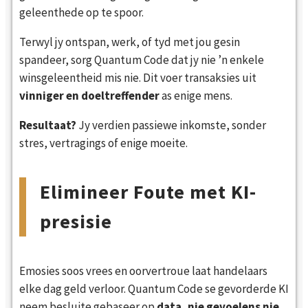
geleenthede op te spoor.
Terwyl jy ontspan, werk, of tyd met jou gesin
spandeer, sorg Quantum Code dat jy nie ’n enkele
winsgeleentheid mis nie. Dit voer transaksies uit
vinniger en doeltreffender
as enige mens.
Resultaat?
Jy verdien passiewe inkomste, sonder
stres, vertragings of enige moeite.
Elimineer Foute met KI-
presisie
Emosies soos vrees en oorvertroue laat handelaars
elke dag geld verloor. Quantum Code se gevorderde KI
neem besluite gebaseer op
data, nie gevoelens nie
.