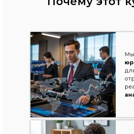
Почему этот 
М
юр
дл
от
ре
ан