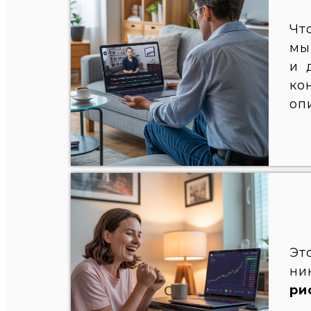
Чт
мы
и 
ко
оп
Эт
ни
ри