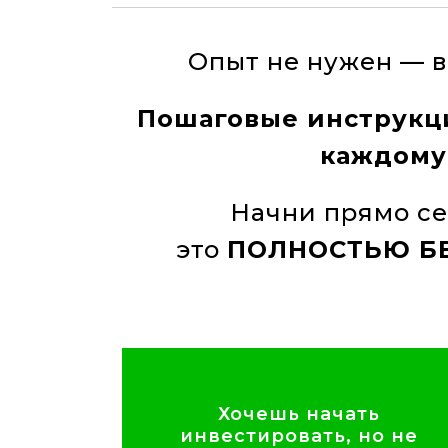
Опыт не нужен — в
Пошаговые инструкц
каждому
Начни прямо с
это
ПОЛНОСТЬЮ Б
Поговорить с экспертом
Хочешь начать
пробовал.
инвестировать, но не