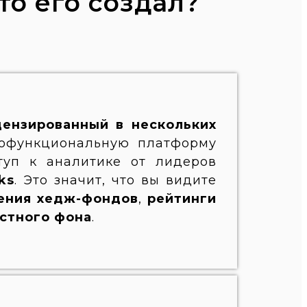
то его создал?
цензированный в нескольких
офункциональную платформу
туп к аналитике от лидеров
ks
.
Это значит, что вы видите
ения хедж-фондов
,
рейтинги
остного фона
.