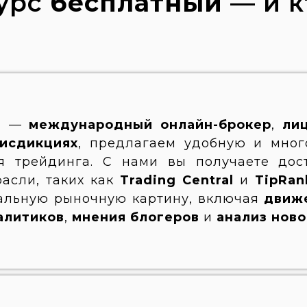
курс
бесплатный
— и к
ы —
международный онлайн-брокер
,
ли
исдикциях
,
предлагаем удобную и мног
я трейдинга.
С нами вы получаете дос
расли, таких как
Trading Central
и
TipRan
альную рыночную картину, включая
движ
алитиков
,
мнения блогеров
и
анализ нов