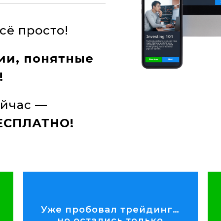
сё просто!
ии, понятные
!
ейчас —
ЕСПЛАТНО!
Поговорить с экспертом
Уже пробовал трейдинг…
инструментов.
но остались только