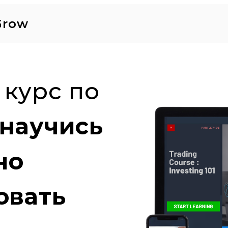
Grow
курс по
научись
но
овать