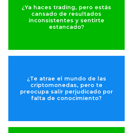
¿Ya haces trading, pero estás
cansado de resultados
consistentes.
inconsistentes y sentirte
aleatorias en decisiones
estancado?
convertir operaciones
y análisis que te ayudarán a
Descubre estrategias prácticas
Habla con un experto
¿Te atrae el mundo de las
criptomonedas, pero te
suposiciones a ciegas.
preocupa salir perjudicado por
en cuanto al riesgo, no con
falta de conocimiento?
estrategia clara y gestionada
acercarte al cripto con una
Te mostraremos cómo