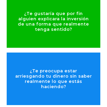
Habla con un experto
¿Te gustaría que por fin
alguien explicara la inversión
jerga.
de una forma que realmente
prácticas — sin relleno, sin
tenga sentido?
todo en lecciones simples y
Nuestro curso descompone
Habla con un experto
¿Te preocupa estar
arriesgando tu dinero sin saber
operar con propósito.
realmente lo que estás
dejar de apostar y comenzar a
haciendo?
estructura que necesitas para
Obtén el conocimiento y la