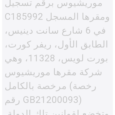
موريشيوس برقم تسجيل
C185992 ومقرها المسجل
في 6 شارع سانت دينيس،
الطابق الأول، ريفر كورت،
بورت لويس، 11328، وهي
شركة مقرها موريشيوس
مرخصة بالكامل (رخصة
رقم GB21200093)
وتخضع لقوانين تلك الدولة.