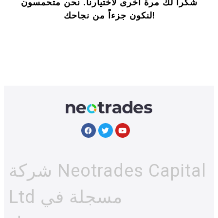
شكراً لك مرة أخرى لاختيارنا. نحن متحمسون
لنكون جزءاً من نجاحك!
شركة Neotrades Capital
Ltd مسجلة في