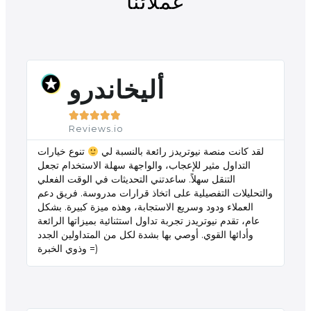
عملائنا
أليخاندرو





Reviews.io
لقد كانت منصة نيوتريدز رائعة بالنسبة لي
تنوع خيارات
التداول مثير للإعجاب، والواجهة سهلة الاستخدام تجعل
التنقل سهلاً. ساعدتني التحديثات في الوقت الفعلي
والتحليلات التفصيلية على اتخاذ قرارات مدروسة. فريق دعم
العملاء ودود وسريع الاستجابة، وهذه ميزة كبيرة. بشكل
عام، تقدم نيوتريدز تجربة تداول استثنائية بميزاتها الرائعة
وأدائها القوي. أوصي بها بشدة لكل من المتداولين الجدد
وذوي الخبرة =)