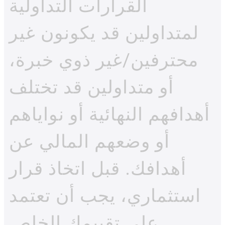
القرارات التداولية
لمتداولين قد يكونون غير
محترفين/غير ذوي خبرة،
أو متداولين قد تختلف
أهدافهم النهائية أو نواياهم
أو وضعهم المالي عن
أهدافك. قبل اتخاذ قرار
استثماري، يجب أن تعتمد
على تقييمك الخاص