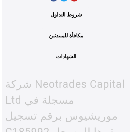
شروط التداول
مكافأة للمبتدئين
الشهادات
شركة Neotrades Capital
Ltd مسجلة في
موريشيوس برقم تسجيل
C185992 ومقرها المسجل