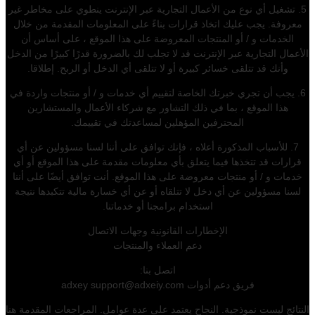
5. تشغيل أي نوع من الأعمال التجارية عبر الإنترنت ينطوي على مخاطر غير
معروفة. يجب عليك اتخاذ قرارات بناءً على المعلومات المقدمة من خلال
الخدمات و / أو المنتجات المعروضة على هذا الموقع ، على أساس أن
الأعمال التجارية عبر الإنترنت قد لا تجلب لك بالضرورة قدرًا كبيرًا من الدخل
وأنك قد تتلقى خسائر كبيرة أو لا تتلقى أي الدخل أو الربح. إطلاقا.
6. يجب أن تجري خبرتك الخاصة لتقييم أي خدمات و / أو منتجات واردة في
هذا الموقع ، بما في ذلك التشاور مع شركاء الأعمال والمستشارين
المحترفين المؤهلين لمساعدتك في تقييمك.
7. للأسباب المذكورة أعلاه ، فإنك توافق على أننا لسنا مسؤولين عن أي
قرارات قد تتخذها فيما يتعلق بأي معلومات مقدمة على هذا الموقع أو أي
خدمات و / أو منتجات معروضة على هذا الموقع. أنت توافق أيضًا على أننا
لسنا مسؤولين عن أي دخل لا تتلقاه أو عن أي خسارة مالية تتكبدها نتيجة
استخدام برامجنا أو خدماتنا.
الإخطارات القانونية وجهات الاتصال
دعم العملاء والمنتجات
اتصل بنا:
فريق دعم أدوات adxey support@adxeiy.com
النتائج ليست نموذجية. النجاح يعتمد على عدة عوامل. المراجعات المقدمة هنا