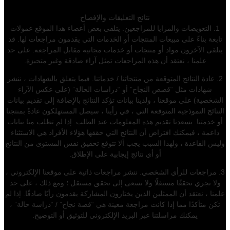
نتائج التعليقات والإفصاح
1. التعويضات والمزايا للمراجعين. يتلقى بعض أعضاء هذا الموقع عمولات
تابعة بناءً على مبيعات المنتجات أو الخدمات التي يقدمون مراجعات لها. قد
يتلقى الآخرون مواد أو منتجات أو خدمات مجانية مقابل المراجعة. على حد
علمنا ، نعتقد أن هذه المراجعات تمثل آراء صادقة وغير متحيزة.
2. عادة النتائج المتوقعة من منتجاتنا / خدماتنا. فيما يتعلق بالشهادات ، ننشر
شهادات مثل “قصص النجاح” أو “دراسات الحالة” (على عكس الآراء
الشخصية) على موقعنا ، ولدينا بيانات تؤكد النتائج بالإضافة إلى تقديم بيانات
النتائج النموذجية المتوقعة التي ، في رأينا ، سيصل المستهلكون عادةً بمنتجنا
أو خدمتنا. يسعدنا تقديم هذه المعلومات عند الطلب. إذا لم تطلب منا بيانات
داعمة ، فيمكنك افتراض أن النتائج التي حققها هؤلاء الأفراد هي الاستثناء
وليس القاعدة ، ولهذا السبب يجب ألا تتوقع تحقيق نفس المستوى من النتائج
أو أي نتائج إيجابية على الإطلاق.
3. مراجعات للرأي الشخصي. ننشر مراجعات ذاتية على موقعنا الإلكتروني ،
ولا نجري تحققًا مستقلًا ولا نسعى إلى تحقق مستقل ؛ ومع ذلك ، على حد
علمنا ، نعتقد أن الممثلين الذين يختارون المشاركة يقدمون رأيًا صادقًا. إذا لم
تكن متأكدًا مما إذا كانت مراجعة معينة هي “قصة نجاح” / “دراسة حالة” ،
يمكنك مراسلتنا عبر البريد الإلكتروني للتوثيق أو التوضيح.