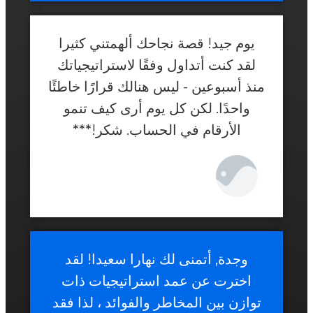
يوم جيد! قصة نجاحك ألهمتني كثيرا
لقد كنت أتداول وفقًا لاستراتيجياتك
منذ أسبوعين - ليس هنالك قرارًا خاطئًا
واحدًا. لكن كل يوم أرى كيف تنمو
الأرقام في الحساب. شكر!***
وجدة قوادري ، 27 عامًا
وجدة, أتمنى لك نهارا سعيدا! لقد
اخترت عن عمد استراتيجيات ذات
توازن بين المخاطر والفوائد ، لذا فقد