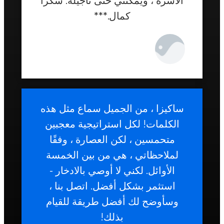
الأسرة ، ويمكنني حتى تأجيله. شكرا
كمال.***
سكيزة الدجاني 29 سنة
ساكيزا ، من الجميل سماع مثل هذه
الكلمات! لكل استراتيجية معجبين
متحمسين ، لكن العصارة ، وفقًا
لملاحظاتي ، هي من بين الخمسة
الأوائل. لكني لا أوصي بالادخار -
استثمر بشكل أفضل. اتصل بنا ،
وسأوضح لك أفضل طريقة للقيام
بذلك!