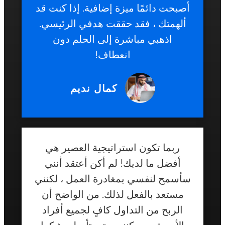
أصبحت دائمًا ميزة إضافية. إذا كنت قد
ألهمتك ، فقد حققت هدفي الرئيسي.
اذهبي مباشرة إلى الحلم دون
انعطاف!
كمال نديم
ربما تكون استراتيجية العصير هي
أفضل ما لديك! لم أكن أعتقد أنني
سأسمح لنفسي بمغادرة العمل ، لكنني
مستعد بالفعل لذلك. من الواضح أن
الربح من التداول كافٍ لجميع أفراد