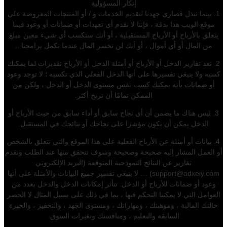
إنكار المسؤولية
1. بينما نبذل قصارى جهدنا لتقديم الخدمات و / أو المنتجات المعروضة على
موقع الويب هذا بدقة ، فإننا لا نقدم أي تعهدات أو ضمانات أو وعود فيما
يتعلق بالأرباح أو الأرباح المستقبلية ، أو أنك ستكسب أي شيء معين مبلغ
من المال أو أي أموال ، أو أنك لن تخسر المال عندما تكمل برامجنا ..
2. تعد تقارير الدخل أو الأرباح أو أمثلة الدخل أو الأرباح تقديرات لما يمكنك
كسبه ولا ينبغي تفسيرها على أنها الدخل الفعلي الذي تكسبه ؛ لا توجد وعود
أو ضمانات بأنه يمكنك كسب نفس مستوى الدخل أو الدخل ، ولكن من
الممكن تمامًا أن تربح أكثر.
3. ليس هناك ما يضمن أن أي نجاح سابق أو أداء سابق من حيث الأرباح أو
الدخل يمكن أن يكون مؤشرا على نجاحك أو نتائجك في المستقبل.
4. بيانات أو أمثلة عن الأرباح الفعلية على هذا الموقع والتي تتعلق بالشخص
أو العمل المشار إليه صحيحة وصحيحة وسوف نتحقق منها عند الطلب ونقدم
تقارير عن النتائج النموذجية المتوقعة (البريد الإلكتروني
support@adxeiy.com) … لا ينبغي تفسير جميع البيانات والأمثلة على أنها
وعود أو ضمانات للأرباح أو الدخل. تتأثر إمكانات الدخل والدخل بعدد من
العوامل التي لا يمكننا التحكم فيها ، بما في ذلك على سبيل المثال لا الحصر
حالتك المالية ، وموهبتك ، ومهاراتك ، ومستوى الجهد ، والتحفيز ، والخبرة
السابقة والتعليم ، ومنافستك وتغيرات السوق.