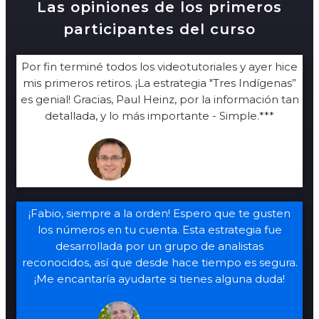
Las opiniones de los primeros
participantes del curso
Por fin terminé todos los videotutoriales y ayer hice
mis primeros retiros. ¡La estrategia "Tres Indígenas”
es genial! Gracias, Paul Heinz, por la información tan
detallada, y lo más importante - Simple.***
Fabio, 43 años
¡Fabio, siempre a la orden! Espero que te gusten
los números en tu cuenta. Esta estrategia fue
desarrollada por un grupo de analistas
reconocidos, así que desde hace tiempo es segura.
¡Me encantaría ayudarte si tienes alguna duda!