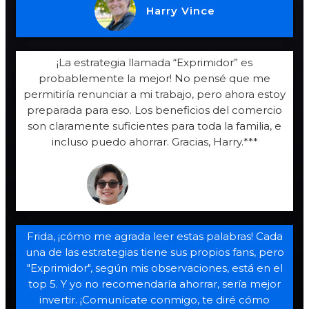
Harry Vince
¡La estrategia llamada “Exprimidor” es
probablemente la mejor! No pensé que me
permitiría renunciar a mi trabajo, pero ahora estoy
preparada para eso. Los beneficios del comercio
son claramente suficientes para toda la familia, e
incluso puedo ahorrar. Gracias, Harry.***
Frida, 39 años
Frida, ¡cómo me agrada leer estas palabras! Cada
una de las estrategias tiene sus propios fans, pero
"Exprimidor", según mis observaciones, está en el
top 5. Y yo no recomendaría ahorrar, sería mejor
invertir. ¡Comunícate conmigo, te diré cómo