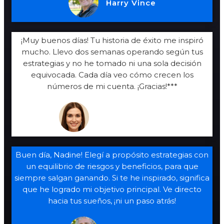
Harry Vince
¡Muy buenos días! Tu historia de éxito me inspiró
mucho. Llevo dos semanas operando según tus
estrategias y no he tomado ni una sola decisión
equivocada. Cada día veo cómo crecen los
números de mi cuenta. ¡Gracias!***
Nadine, 27 años
Buen día, Nadine! Elegí a propósito estrategias con
un equilibrio de riesgos y beneficios, para que
siempre salgan ganando. Si te he inspirado, significa
que he logrado mi objetivo principal. Ve directo
hacia tus sueños, ¡ni un paso atrás!