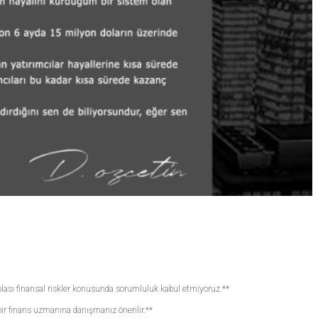
e olası finansal riskler konusunda sorumluluk kabul etmiyoruz.**
bir finans uzmanına danışmanız önerilir.**