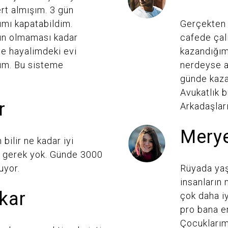
rt almışım. 3 gün
ımı kapatabildim.
Gerçekten 
un olmaması kadar
cafede çal
ise hayalimdeki evi
kazandığım
um. Bu sisteme
nerdeyse a
günde kaza
Avukatlık 
r
Arkadaşlar
Merye
 bilir ne kadar iyi
e gerek yok. Günde 3000
uyor.
Rüyada yaş
insanların
kar
çok daha iy
pro bana er
Çocuklarım