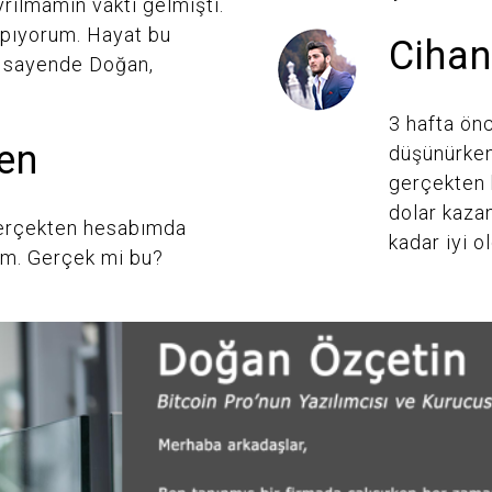
yrılmamın vakti gelmişti.
apıyorum. Hayat bu
Cihan
n sayende Doğan,
3 hafta önc
en
düşünürken
gerçekten b
dolar kaza
gerçekten hesabımda
kadar iyi o
um. Gerçek mi bu?