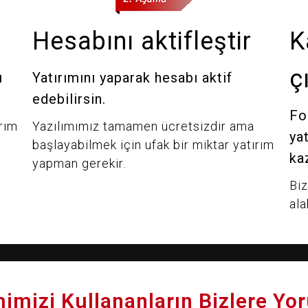
Hesabını aktifleştir
K
ç
ı
Yatırımını yaparak hesabı aktif
edebilirsin.
Fo
rım
Yazılımımız tamamen ücretsizdir ama
ya
başlayabilmek için ufak bir miktar yatırım
ka
yapman gerekir.
Biz
ala
imizi Kullananların Bizlere Yo