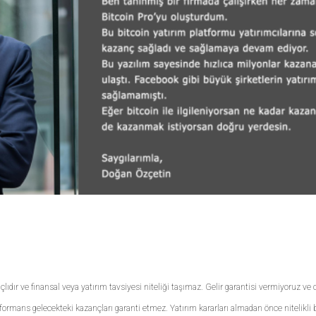
lıdır ve finansal veya yatırım tavsiyesi niteliği taşımaz. Gelir garantisi vermiyoruz v
rformans gelecekteki kazançları garanti etmez. Yatırım kararları almadan önce nitelikli 