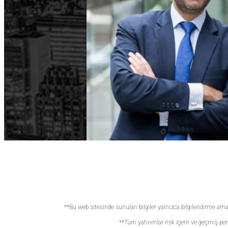
**Bu web sitesinde sunulan bilgiler yalnızca bilgilendirme amaç
**Tüm yatırımlar risk içerir ve geçmiş pe