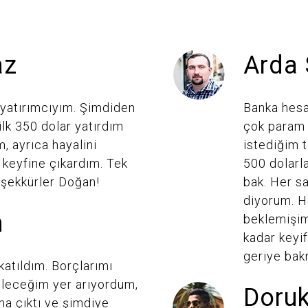
az
Arda 
 yatırımcıyım. Şimdiden
Banka hes
lk 350 dolar yatırdım
çok param 
, ayrıca hayalini
istediğim 
 keyfine çıkardım. Tek
500 dolarl
şekkürler Doğan!
bak. Her s
diyorum. H
n
beklemişim
kadar keyif
geriye ba
katıldım. Borçlarımı
ileceğim yer arıyordum,
Doruk
ma çıktı ve şimdiye