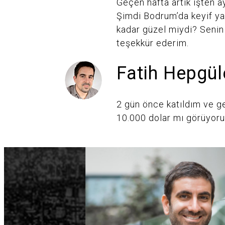
Geçen hafta artık işten a
Şimdi Bodrum’da keyif y
kadar güzel miydi? Seni
teşekkür ederim.
Fatih Hepgül
2 gün önce katıldım ve 
10.000 dolar mı görüyor