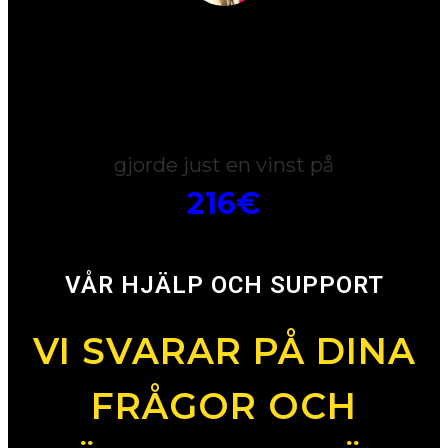
Nicole
gjorde just en vinst på
216€
VÅR HJÄLP OCH SUPPORT
VI SVARAR PÅ DINA
FRÅGOR OCH