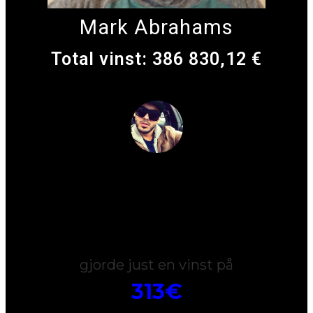
Mark Abrahams
Total vinst: 386 830,12 €
Henry
gjorde just en vinst på
313€