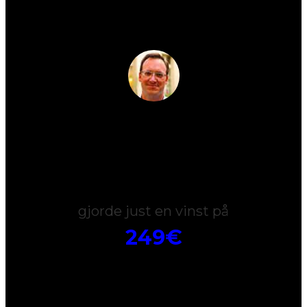
Christopher
gjorde just en vinst på
249€