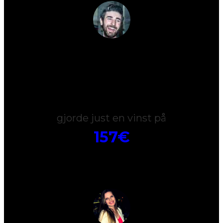
Joseph
gjorde just en vinst på
157€