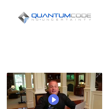
SE DEN HÄR VIKTIGA
VIDEON OCH LÄR DIG HUR
DU TJÄNAR ÖVER 32 460 $
VARJE MÅNAD