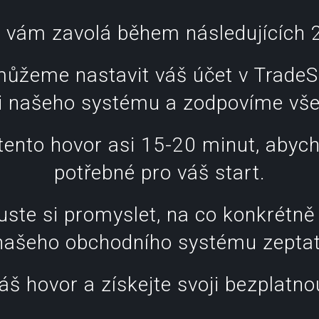
 vám zavolá během následujících 2
žeme nastavit váš účet v TradeS
i našeho systému a zodpovíme vše
tento hovor asi 15-20 minut, abych
potřebné pro váš start.
te si promyslet, na co konkrétně 
našeho obchodního systému zeptat
š hovor a získejte svoji bezplatno