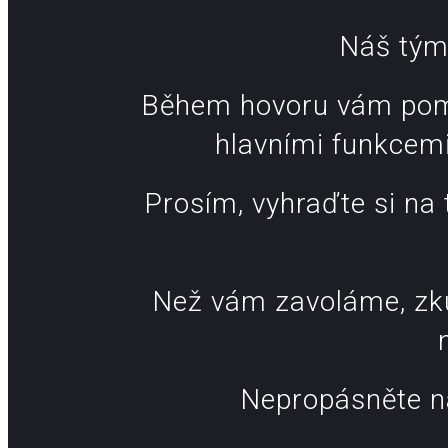
Náš tým
Během hovoru vám pomů
hlavními funkcem
Prosím, vyhraďte si na 
Než vám zavoláme, zkus
Nepropásněte ná