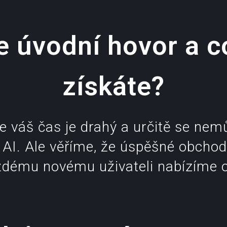
e úvodní hovor a c
získáte?
e váš čas je drahý a určitě se nem
AI. Ale věříme, že úspěšné obchod
aždému novému uživateli nabízíme o