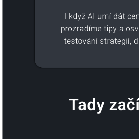
I když AI umí dát ce
prozradíme tipy a os
testování strategií, 
Tady zač