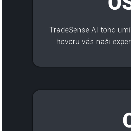
O
TradeSense AI toho umí
hovoru vás naši expe