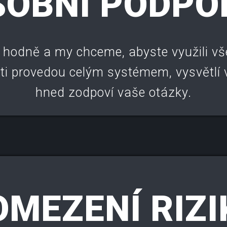
SOBNÍ PODPO
 hodně a my chceme, abyste využili vš
rti provedou celým systémem, vysvětlí
hned zodpoví vaše otázky.
OMEZENÍ RIZI