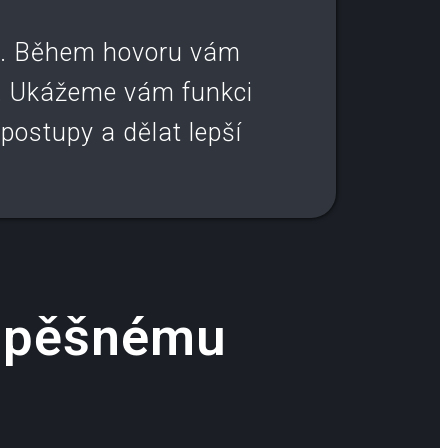
ové. Během hovoru vám
y. Ukážeme vám funkci
 postupy a dělat lepší
úspěšnému