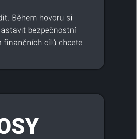
ídit. Během hovoru si
nastavit bezpečnostní
h finančních cílů chcete
OSY