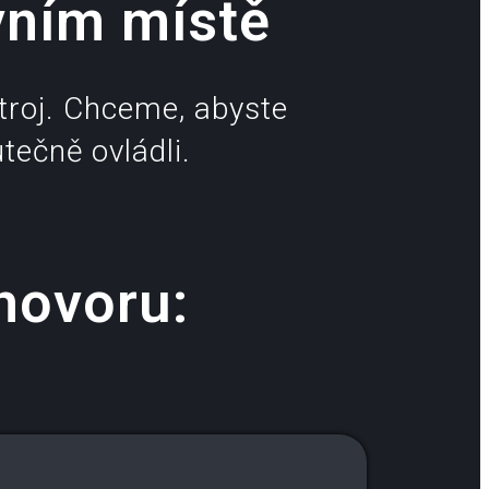
vním místě
troj. Chceme, abyste
tečně ovládli.
hovoru: