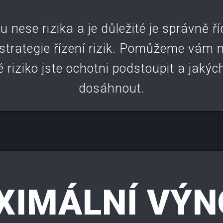
nese rizika a je důležité je správně ř
trategie řízení rizik. Pomůžeme vám 
é riziko jste ochotni podstoupit a jakýc
dosáhnout.
XIMÁLNÍ VÝN