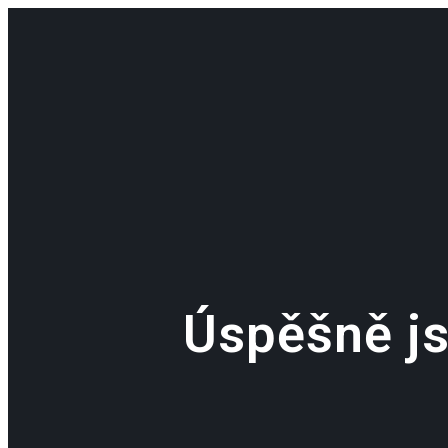
Úspěšně js