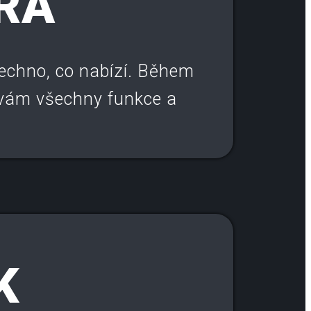
RA
echno, co nabízí. Během
 vám všechny funkce a
K