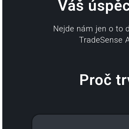
Váš úspěc
Nejde nám jen o to 
TradeSense AI
Proč t