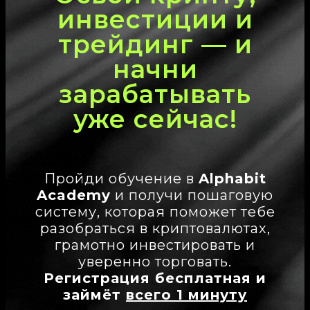
инвестиции и
трейдинг — и
начни
зарабатывать
уже
с
е
й
ч
а
с
!
Пройди обучение в
Alphabit
Academy
и получи пошаговую
систему, которая поможет тебе
разобраться в криптовалютах,
грамотно инвестировать и
уверенно торговать.
Регистрация бесплатная и
займёт
всего 1 минуту