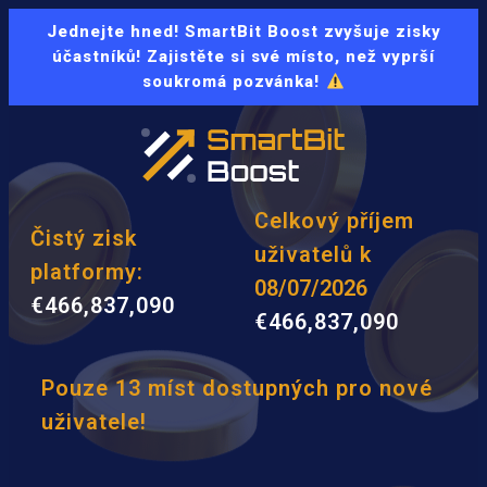
Jednejte hned! SmartBit Boost zvyšuje zisky
účastníků! Zajistěte si své místo, než vyprší
soukromá pozvánka!
Celkový příjem
Čistý zisk
uživatelů k
platformy:
08/07/2026
€466,837,090
€466,837,090
Pouze 13 míst dostupných pro nové
uživatele!