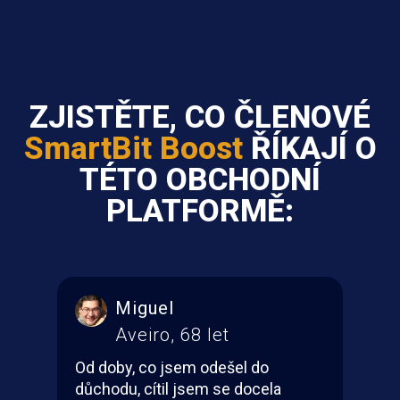
ZJISTĚTE, CO ČLENOVÉ
SmartBit Boost
ŘÍKAJÍ O
TÉTO OBCHODNÍ
PLATFORMĚ:
Beatriz
Braga, 20 let
o
Poslední roky byly pro mě opravdu
N
ela
těžké. Snažit se zvládat několik
j