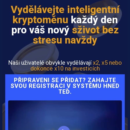
Vydělávejte inteligentní
kryptoměnu
každý den
pro váš nový
sživot bez
stresu navždy
Naši uživatelé obvykle vydělávají
x2, x5 nebo
dokonce x10 na investicích
PŘIPRAVENI SE PŘIDAT? ZAHAJTE
SVOU REGISTRACI V SYSTÉMU HNED
TEĎ.