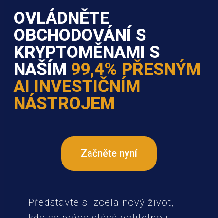
OVLÁDNĚTE
OBCHODOVÁNÍ S
KRYPTOMĚNAMI S
NAŠÍM
99,4% PŘESNÝM
AI INVESTIČNÍM
NÁSTROJEM
Začněte nyní
Představte si zcela nový život,
kde se práce stává volitelnou,