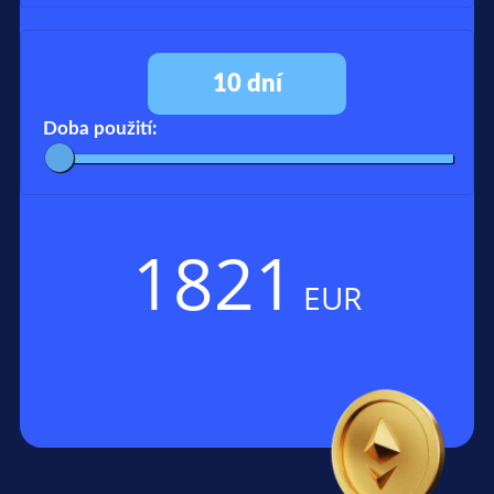
10
dní
Doba použití:
1821
EUR